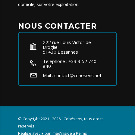
domicile, sur votre exploitation.
NOUS CONTACTER
222 rue Louis Victor de
Broglie
51430 Bezannes
Téléphone :
+33 3 52 740
840
Mail :
contact@cohesens.net
© Copyright 2021 - 2026 - Cohésens, tous droits
réservés
Réalisé avec ♥ par
imag'inside
à Reims