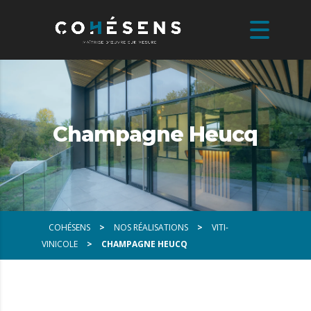
Champagne Heucq
COHÉSENS
>
NOS RÉALISATIONS
>
VITI-
VINICOLE
>
CHAMPAGNE HEUCQ