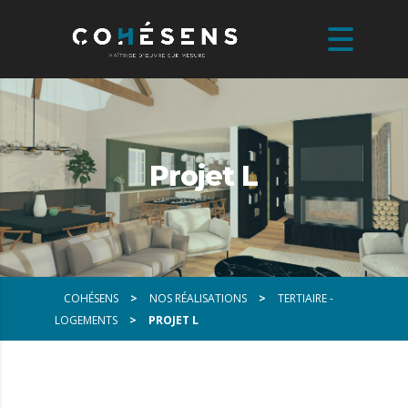
Projet L
COHÉSENS
>
NOS RÉALISATIONS
>
TERTIAIRE -
LOGEMENTS
>
PROJET L